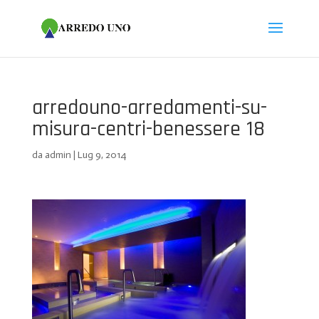
Salta
Passa
al
alla
contenuto
navigazione
arredouno-arredamenti-su-
misura-centri-benessere 18
da
admin
|
Lug 9, 2014