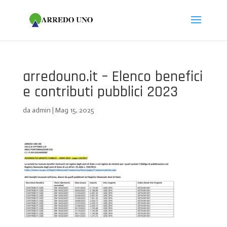
Salta
Passa
al
alla
contenuto
navigazione
arredouno.it – Elenco benefici
e contributi pubblici 2023
da
admin
|
Mag 15, 2025